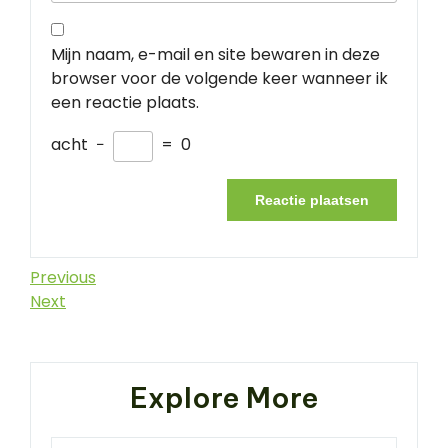
Mijn naam, e-mail en site bewaren in deze
browser voor de volgende keer wanneer ik
een reactie plaats.
acht
−
=
0
Berichtnavigatie
Previous
Previous
Post
Next
Next
Post
Explore More