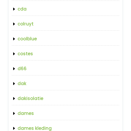
cda
colruyt
coolblue
costes
d66
dak
dakisolatie
dames
dames kleding