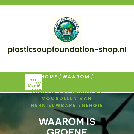
Skip
to
content
plasticsoupfoundation-shop.nl
/
/
HOME
WAAROM
WAAROM IS GROENE
Menu
ENERGIE DUURZAAM: DE
VOORDELEN VAN
HERNIEUWBARE ENERGIE
WAAROM IS
GROENE