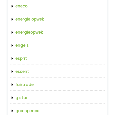
eneco
energie opwek
energieopwek
engels
esprit
essent
fairtrade
g star
greenpeace