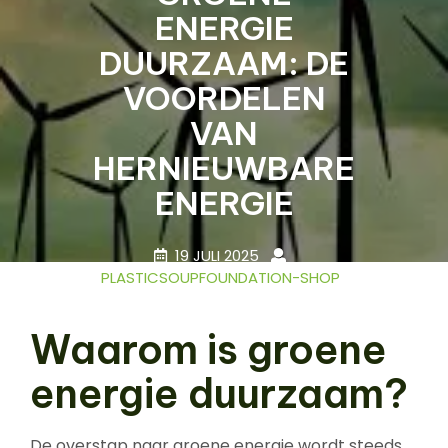
ENERGIE
DUURZAAM: DE
VOORDELEN
VAN
HERNIEUWBARE
ENERGIE
19 JULI 2025
PLASTICSOUPFOUNDATION-SHOP
0 COMMENTS
15 TAGS
Waarom is groene
energie duurzaam?
De overstap naar groene energie wordt steeds