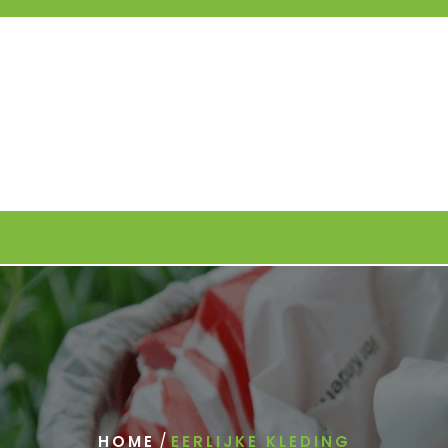
/
HOME
EERLIJKE KLEDING