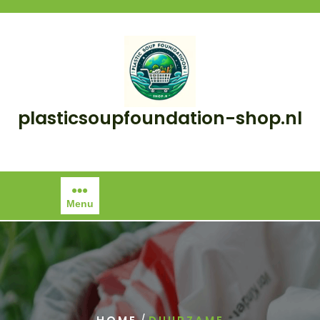
Skip
to
content
plasticsoupfoundation-shop.nl
Menu