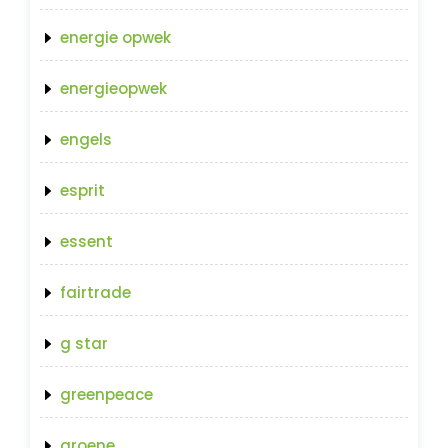
energie opwek
energieopwek
engels
esprit
essent
fairtrade
g star
greenpeace
groene