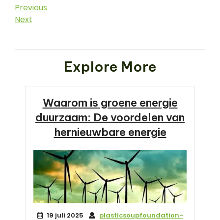
Berichtnavigatie
Previous
Previous
Post
Next
Next
Post
Explore More
Waarom is groene energie
duurzaam: De voordelen van
hernieuwbare energie
19 juli 2025
plasticsoupfoundation-