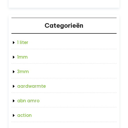
Categorieën
1 liter
1mm
3mm
aardwarmte
abn amro
action