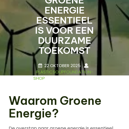
ENERGIE
ESSENTIEEL
IS VOOR EEN
DUURZAME
TOEKOMST
22 OKTOBER 2025
PLASTICSOUPFOUNDATION-
SHOP
0 COMMENTS
15 TAGS
Waarom Groene
Energie?
De overstap naar groene energie is essentieel