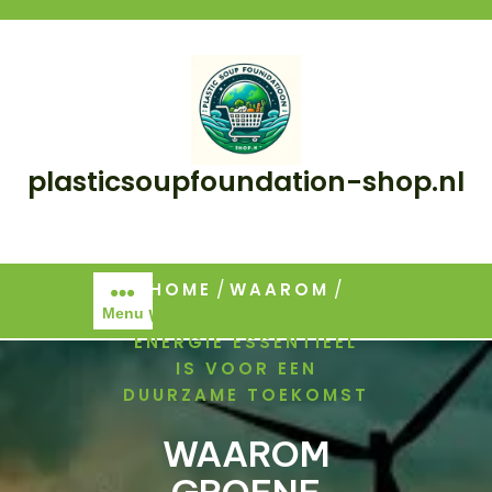
Skip
to
content
plasticsoupfoundation-shop.nl
/
/
HOME
WAAROM
WAAROM GROENE
Menu
ENERGIE ESSENTIEEL
IS VOOR EEN
DUURZAME TOEKOMST
WAAROM
GROENE