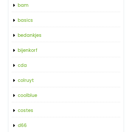
bam
basics
bedankjes
bijenkorf
cda
colruyt
coolblue
costes
d66