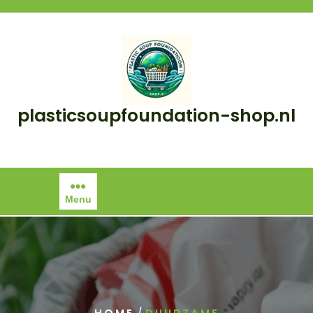
Skip
to
content
plasticsoupfoundation-shop.nl
Menu