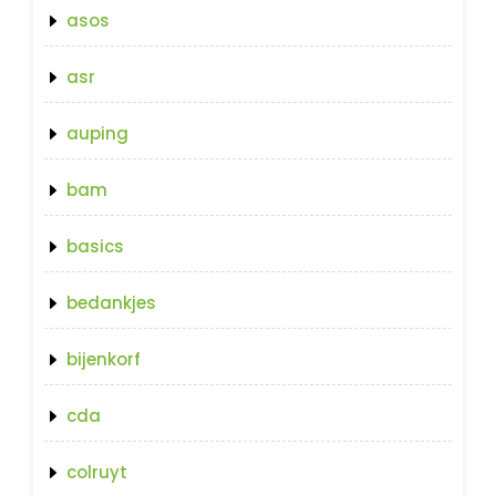
asos
asr
auping
bam
basics
bedankjes
bijenkorf
cda
colruyt