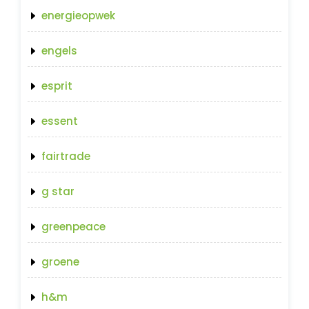
energieopwek
engels
esprit
essent
fairtrade
g star
greenpeace
groene
h&m