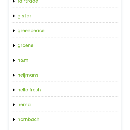
fairtrade
g star
greenpeace
groene
h&m
heijmans
hello fresh
hema
hornbach