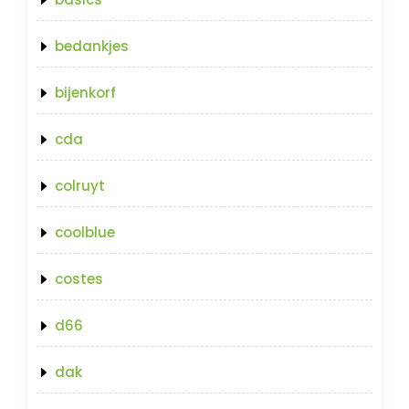
bedankjes
bijenkorf
cda
colruyt
coolblue
costes
d66
dak