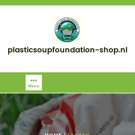
Skip
to
content
plasticsoupfoundation-shop.nl
Menu