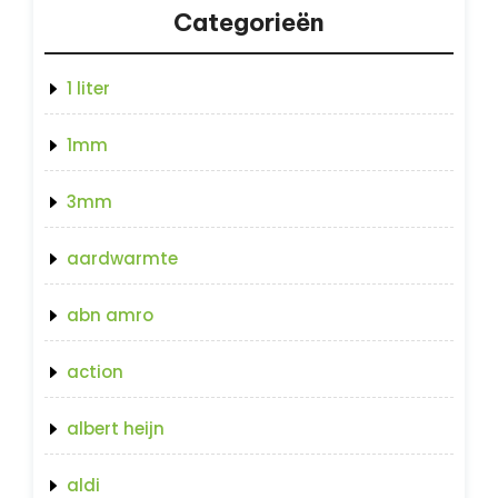
Categorieën
1 liter
1mm
3mm
aardwarmte
abn amro
action
albert heijn
aldi