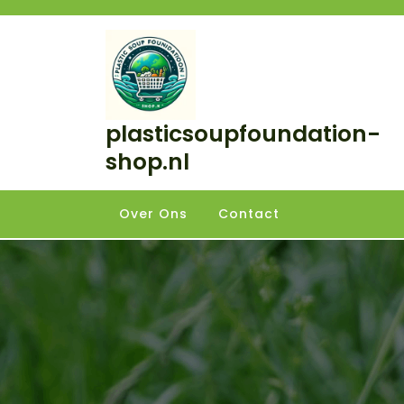
Skip
to
content
plasticsoupfoundation-
shop.nl
Over Ons
Contact