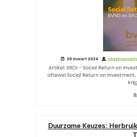
29 maart 2024
plasticsoup
Artikel: SROI – Social Return on Inve
oftewel Social Return on Investment
krij
R
Duurzame Keuzes: Herbruik
T