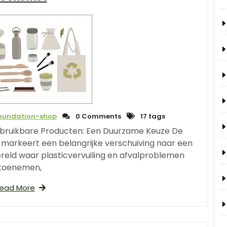
foundation-shop
0 Comments
17 tags
erbruikbare Producten: Een Duurzame Keuze De
markeert een belangrijke verschuiving naar een
ereld waar plasticvervuiling en afvalproblemen
toenemen,
ead More