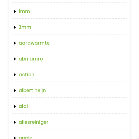
1mm
3mm
aardwarmte
abn amro
action
albert heijn
aldi
allesreiniger
apple