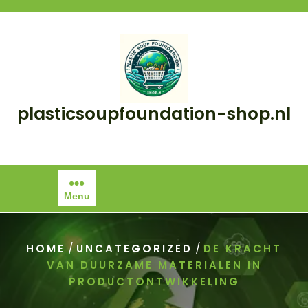
Skip
to
content
plasticsoupfoundation-shop.nl
Menu
/
/
HOME
UNCATEGORIZED
DE KRACHT
VAN DUURZAME MATERIALEN IN
PRODUCTONTWIKKELING