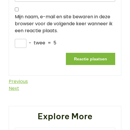
Mijn naam, e-mail en site bewaren in deze
browser voor de volgende keer wanneer ik
een reactie plaats.
−
twee
=
5
Berichtnavigatie
Previous
Previous
Post
Next
Next
Post
Explore More