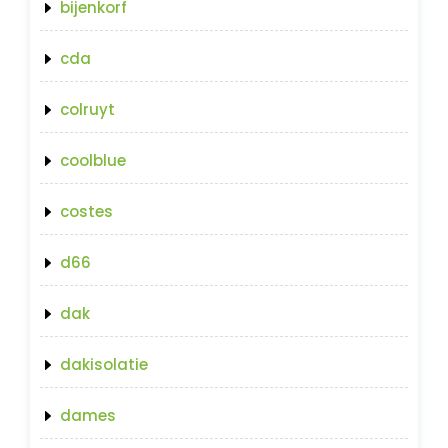
bijenkorf
cda
colruyt
coolblue
costes
d66
dak
dakisolatie
dames