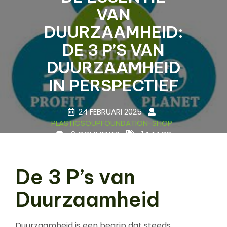
VAN
DUURZAAMHEID:
DE 3 P’S VAN
DUURZAAMHEID
IN PERSPECTIEF
24 FEBRUARI 2025
PLASTICSOUPFOUNDATION-SHOP
0 COMMENTS
14 TAGS
De 3 P’s van
Duurzaamheid
Duurzaamheid is een begrip dat steeds