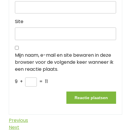
Site
Mijn naam, e-mail en site bewaren in deze
browser voor de volgende keer wanneer ik
een reactie plaats.
9
+
=
11
Berichtnavigatie
Previous
Previous
Post
Next
Next