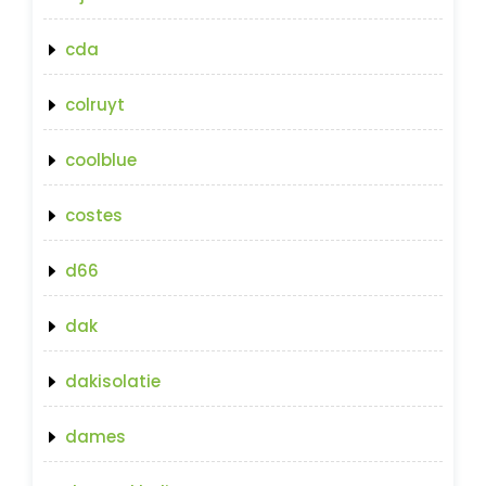
cda
colruyt
coolblue
costes
d66
dak
dakisolatie
dames