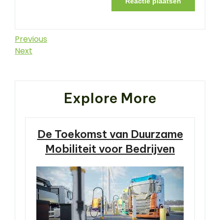
Berichtnavigatie
Previous
Previous
Post
Next
Next
Post
Explore More
De Toekomst van Duurzame
Mobiliteit voor Bedrijven