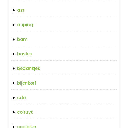
asr
auping
bam
basics
bedankjes
bijenkorf
cda
colruyt
coolblue