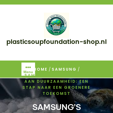
Skip
to
content
plasticsoupfoundation-shop.nl
/
/
HOME
SAMSUNG
Menu
SAMSUNG’S TOEWIJDING
AAN DUURZAAMHEID: EEN
STAP NAAR EEN GROENERE
TOEKOMST
SAMSUNG’S