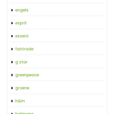
engels
esprit
essent
fairtrade
g star
greenpeace
groene
h&m
heijmans