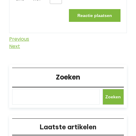
Berichtnavigatie
Previous
Previous
Post
Next
Next
Post
Zoeken
Zoeken
Laatste artikelen