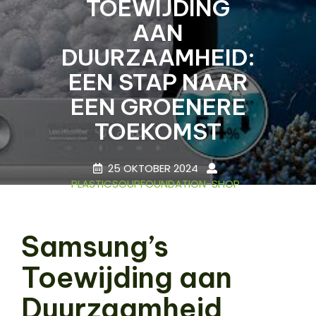
TOEWIJDING
AAN
DUURZAAMHEID:
EEN STAP NAAR
EEN GROENERE
TOEKOMST
25 OKTOBER 2024
PLASTICSOUPFOUNDATION-SHOP
0 COMMENTS
20 TAGS
Samsung’s
Toewijding aan
Duurzaamheid