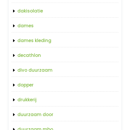
dakisolatie
dames
dames kleding
decathlon
divo duurzaam
dopper
drukkerij
duurzaam door
duurzaam mbo