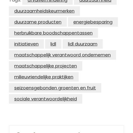
duurzaamheidskeurmerken
duurzame producten
energiebesparing
herbruikbare boodschappentassen
initiatieven
lidl
lidl duurzaam
maatschappelijk verantwoord ondernemen
maatschappelijke projecten
milieuvriendelijke praktijken
seizoensgebonden groenten en fruit
sociale verantwoordelijkheid