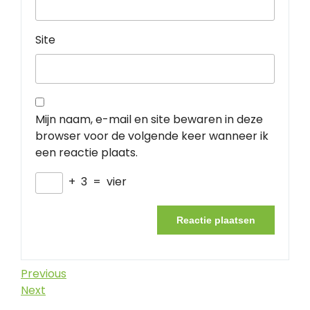
Site
Mijn naam, e-mail en site bewaren in deze
browser voor de volgende keer wanneer ik
een reactie plaats.
+
3
=
vier
Berichtnavigatie
Previous
Previous
Post
Next
Next
Post