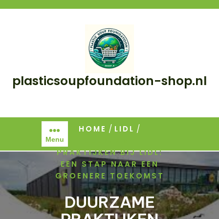
Skip
to
content
plasticsoupfoundation-shop.nl
/
/
HOME
LIDL
DUURZAME
Menu
PRAKTIJKEN BIJ LIDL:
EEN STAP NAAR EEN
GROENERE TOEKOMST
DUURZAME
PRAKTIJKEN