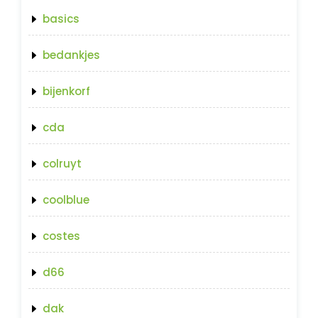
basics
bedankjes
bijenkorf
cda
colruyt
coolblue
costes
d66
dak