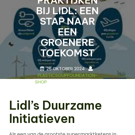
BIJ LIDL: EEN
STAP NAAR
EEN
GROENERE
TOEKOMST
26 OKTOBER 2024
PLASTICSOUPFOUNDATION-
SHOP
0 COMMENTS
14 TAGS
Lidl’s Duurzame
Initiatieven
Als een van de grootste supermarktketens in