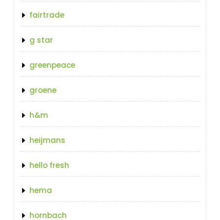
fairtrade
g star
greenpeace
groene
h&m
heijmans
hello fresh
hema
hornbach