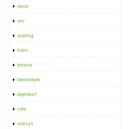
asos
asr
auping
bam
basics
bedankjes
bijenkorf
cda
colruyt