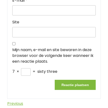
E-mail
*
Site
Mijn naam, e-mail en site bewaren in deze
browser voor de volgende keer wanneer ik
een reactie plaats.
7
×
=
sixty three
Berichtnavigatie
Previous
Previous