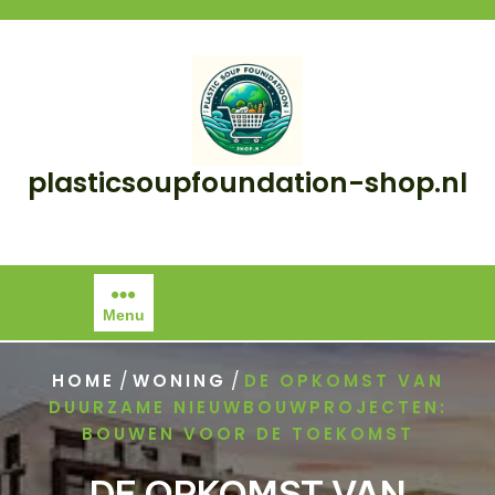
Skip
to
content
plasticsoupfoundation-shop.nl
Menu
/
/
HOME
WONING
DE OPKOMST VAN
DUURZAME NIEUWBOUWPROJECTEN:
BOUWEN VOOR DE TOEKOMST
DE OPKOMST VAN