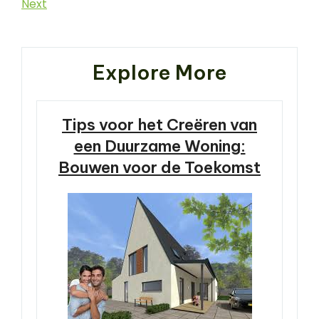
Post
Next
Next
Post
Explore More
Tips voor het Creëren van
een Duurzame Woning:
Bouwen voor de Toekomst