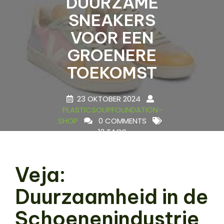
DUURZAME
SNEAKERS
VOOR EEN
GROENERE
TOEKOMST
23 OKTOBER 2024
PLASTICSOUPFOUNDATION-
SHOP
0 COMMENTS
12 TAGS
Veja:
Duurzaamheid in de
Schoenenindustrie