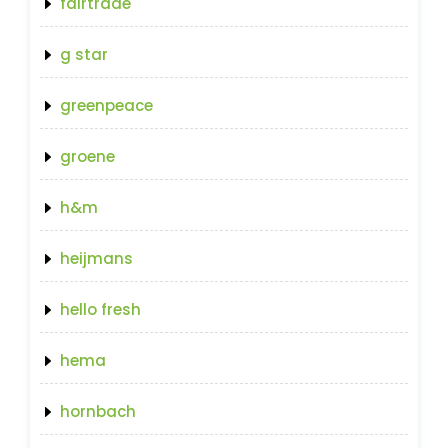
fairtrade
g star
greenpeace
groene
h&m
heijmans
hello fresh
hema
hornbach