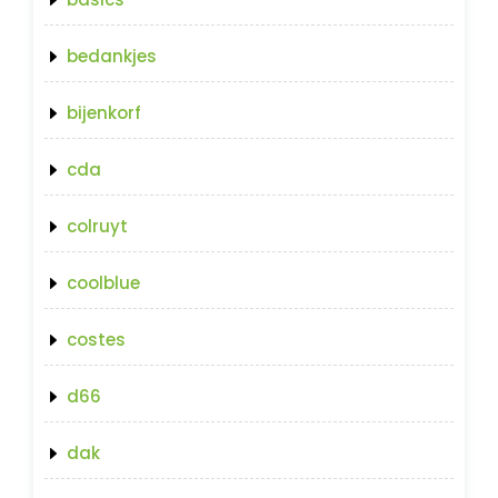
bedankjes
bijenkorf
cda
colruyt
coolblue
costes
d66
dak