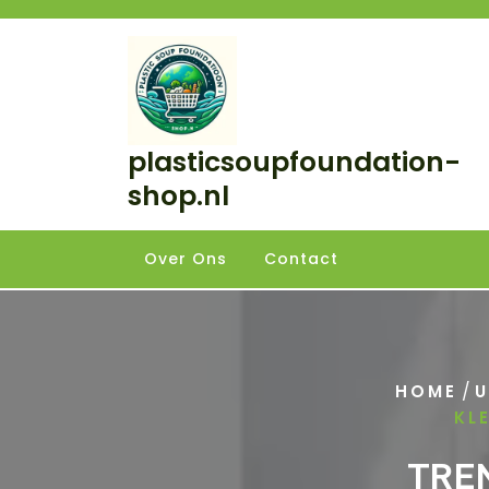
Skip
to
content
plasticsoupfoundation-
shop.nl
Over Ons
Contact
/
HOME
U
KL
TRE