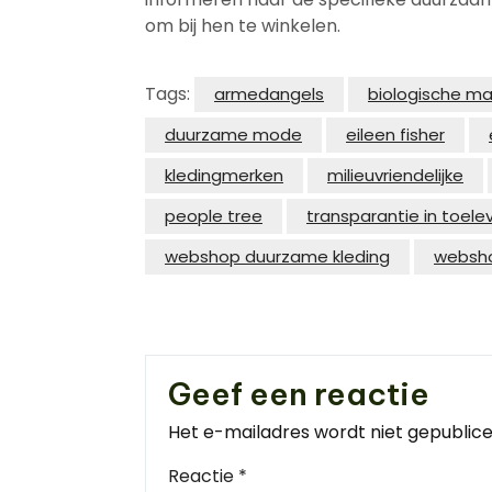
om bij hen te winkelen.
Tags:
armedangels
biologische ma
duurzame mode
eileen fisher
kledingmerken
milieuvriendelijke
people tree
transparantie in toele
webshop duurzame kleding
websh
Geef een reactie
Het e-mailadres wordt niet gepublice
Reactie
*