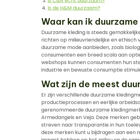
Is C&A echt duurzaam?
Is de H&M duurzaam?
Waar kan ik duurzame
Duurzame kleding is steeds gemakkelijke
richten op milieuvriendelijke en ethisch
duurzame mode aanbieden, zoals biologi
consumenten een breed scala aan opties
webshops kunnen consumenten hun ste
industrie en bewuste consumptie stimul
Wat zijn de meest du
Er zijn verschillende duurzame kledingme
productieprocessen en eerlijke arbeid
gerenommeerde duurzame kledingmerken z
Armedangels en Veja. Deze merken gebru
streven naar transparantie in hun toele
deze merken kunt u bijdragen aan een 
impact hebben op het milieu en de sam