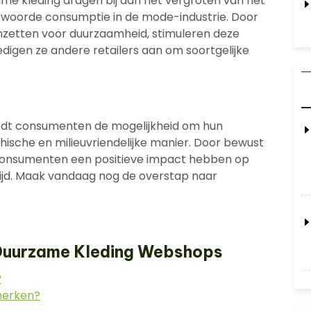
zame kleding dragen bij aan het vergroten van het
twoorde consumptie in de mode-industrie. Door
nzetten voor duurzaamheid, stimuleren deze
igen ze andere retailers aan om soortgelijke
edt consumenten de mogelijkheid om hun
ethische en milieuvriendelijke manier. Door bewust
 consumenten een positieve impact hebben op
ijd. Maak vandaag nog de overstap naar
 Duurzame Kleding Webshops
?
merken?