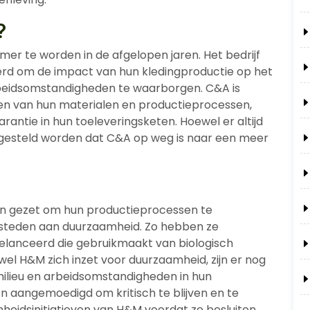
?
er te worden in de afgelopen jaren. Het bedrijf
eerd om de impact van hun kledingproductie op het
rbeidsomstandigheden te waarborgen. C&A is
en van hun materialen en productieprocessen,
antie in hun toeleveringsketen. Hoewel er altijd
n gesteld worden dat C&A op weg is naar een meer
en gezet om hun productieprocessen te
teden aan duurzaamheid. Zo hebben ze
gelanceerd die gebruikmaakt van biologisch
el H&M zich inzet voor duurzaamheid, zijn er nog
ilieu en arbeidsomstandigheden in hun
 aangemoedigd om kritisch te blijven en te
heidsinitiatieven van H&M voordat ze besluiten