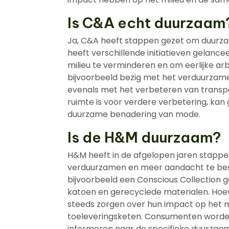
Is C&A echt duurzaam
Ja, C&A heeft stappen gezet om duurzam
heeft verschillende initiatieven gelanc
milieu te verminderen en om eerlijke a
bijvoorbeeld bezig met het verduurzam
evenals met het verbeteren van transpar
ruimte is voor verdere verbetering, ka
duurzame benadering van mode.
Is de H&M duurzaam?
H&M heeft in de afgelopen jaren stapp
verduurzamen en meer aandacht te bes
bijvoorbeeld een Conscious Collection 
katoen en gerecyclede materialen. Hoew
steeds zorgen over hun impact op het m
toeleveringsketen. Consumenten worden
informeren naar de specifieke duurzaam