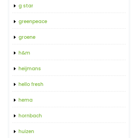
g star
greenpeace
groene
h&m
heijmans
hello fresh
hema
hornbach
huizen