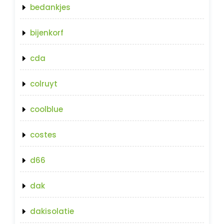
bedankjes
bijenkorf
cda
colruyt
coolblue
costes
d66
dak
dakisolatie