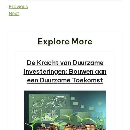
Berichtnavigatie
Previous
Previous
Post
Next
Next
Post
Explore More
De Kracht van Duurzame
Investeringen: Bouwen aan
een Duurzame Toekomst