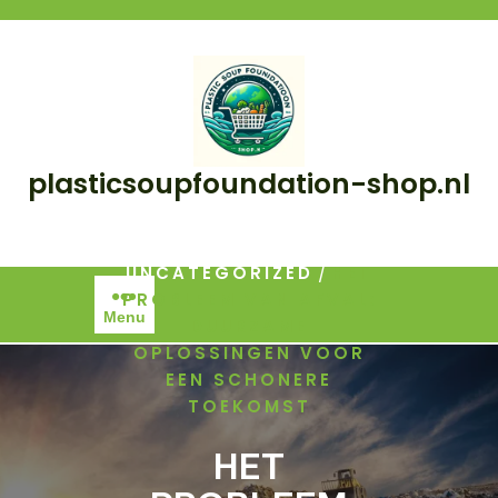
Skip
to
content
plasticsoupfoundation-shop.nl
/
HOME
/
UNCATEGORIZED
HET
PROBLEEM VAN AFVAL:
Menu
DUURZAME
OPLOSSINGEN VOOR
EEN SCHONERE
TOEKOMST
HET