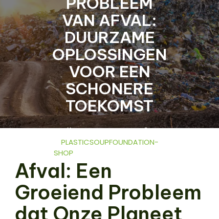
PROBLEEM
VAN AFVAL:
DUURZAME
OPLOSSINGEN
VOOR EEN
SCHONERE
TOEKOMST
23 FEBRUARI 2026
PLASTICSOUPFOUNDATION-
SHOP
0 COMMENTS
9
Afval: Een
TAGS
Groeiend Probleem
dat Onze Planeet