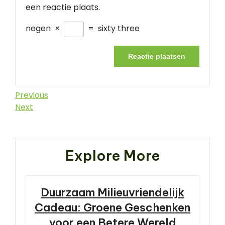
een reactie plaats.
negen
×
=
sixty three
Berichtnavigatie
Previous
Previous
Post
Next
Next
Post
Explore More
Duurzaam Milieuvriendelijk
Cadeau: Groene Geschenken
voor een Betere Wereld