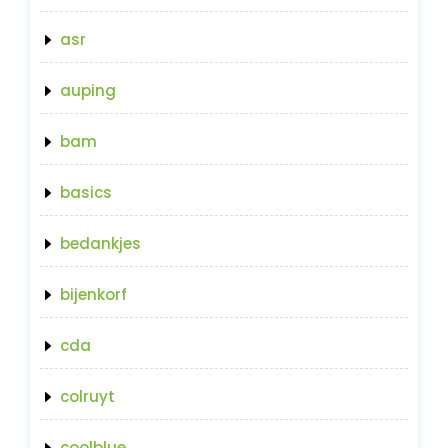
asr
auping
bam
basics
bedankjes
bijenkorf
cda
colruyt
coolblue