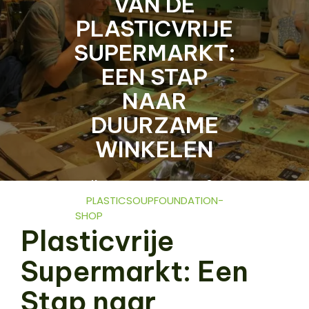
VAN DE
PLASTICVRIJE
SUPERMARKT:
EEN STAP
NAAR
DUURZAME
WINKELEN
29 DECEMBER 2025
PLASTICSOUPFOUNDATION-
SHOP
0 COMMENTS
11
Plasticvrije
TAGS
Supermarkt: Een
Stap naar