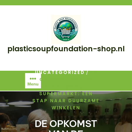
Skip
to
content
plasticsoupfoundation-shop.nl
/
HOME
/
UNCATEGORIZED
DE
OPKOMST VAN DE
Menu
PLASTICVRIJE
SUPERMARKT: EEN
STAP NAAR DUURZAME
WINKELEN
DE OPKOMST