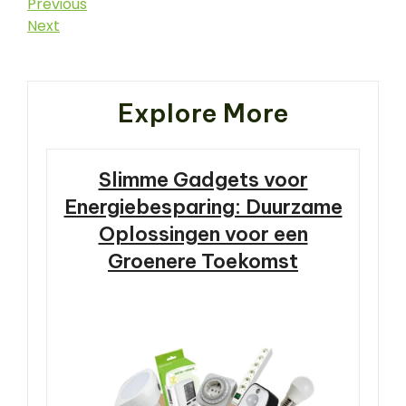
Berichtnavigatie
Previous
Previous
Post
Next
Next
Post
Explore More
Slimme Gadgets voor
Energiebesparing: Duurzame
Oplossingen voor een
Groenere Toekomst