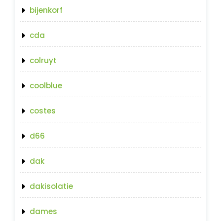
bijenkorf
cda
colruyt
coolblue
costes
d66
dak
dakisolatie
dames