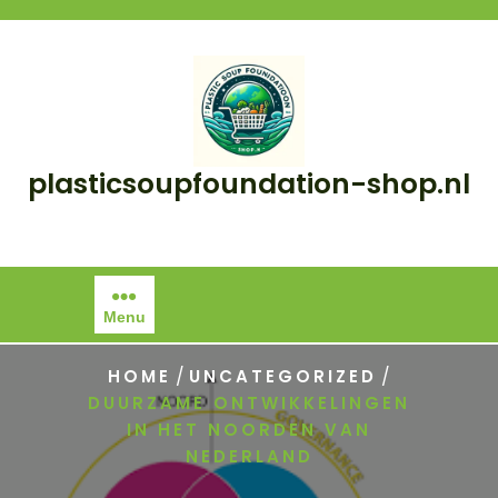
Skip
to
content
plasticsoupfoundation-shop.nl
Menu
/
/
HOME
UNCATEGORIZED
DUURZAME ONTWIKKELINGEN
IN HET NOORDEN VAN
NEDERLAND