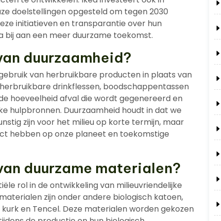
uze doelstellingen opgesteld om tegen 2030
deze initiatieven en transparantie over hun
a bij aan een meer duurzame toekomst.
 van duurzaamheid?
gebruik van herbruikbare producten in plaats van
 herbruikbare drinkflessen, boodschappentassen
 de hoeveelheid afval die wordt gegenereerd en
ijke hulpbronnen. Duurzaamheid houdt in dat we
stig zijn voor het milieu op korte termijn, maar
pact hebben op onze planeet en toekomstige
 van duurzame materialen?
e rol in de ontwikkeling van milieuvriendelijke
terialen zijn onder andere biologisch katoen,
 kurk en Tencel. Deze materialen worden gekozen
ijdens de productie en hun biologisch