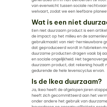
van evenwicht tussen sociale rechtvaa
welvaart, zodat we een leefbare plane
Wat is een niet duurz
Een niet duurzaam product is een artik
de impact op het milieu en de samenlevin
gebruikmaakt van niet-hernieuwbare gro
dat geproduceerd wordt in fabrieken m
duurzame producten dragen vaak bij aan 
en sociale ongelijkheid. Het tegenoverg
duurzaam product, dat rekening houdt m
gedurende de hele levenscyclus ervan.
Is de Ikea duurzaam?
Ja, Ikea heeft de afgelopen jaren stap
heeft zich gecommitteerd aan het vermi
onder andere het gebruik van duurzame 
bevorderen en energie-efficiënte produc