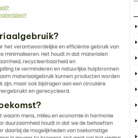
eid?
materialen?
riaalgebruik?
 het verantwoordelijke en efficiënte gebruik van
e minimaliseren. Het houdt in dat materialen
aamheid, recycleerbaarheid en
illing te verminderen en natuurlijke hulpbronnen
rzaam materiaalgebruik kunnen producten worden
jk zijn, maar ook bijdragen aan een circulaire
ergebruikt en gerecycleerd.
toekomst?
 waarin mens, milieu en economie in harmonie
ar duurzaamheid houdt in dat we de behoeften
der daarbij de mogelijkheden van toekomstige
zien in gevaar te brengen. Het gaat om het vinden