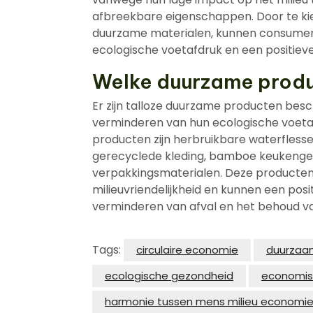
afbreekbare eigenschappen. Door te k
duurzame materialen, kunnen consumen
ecologische voetafdruk en een positiev
Welke duurzame produc
Er zijn talloze duurzame producten bes
verminderen van hun ecologische voeta
producten zijn herbruikbare waterfles
gerecyclede kleding, bamboe keukenge
verpakkingsmaterialen. Deze producten
milieuvriendelijkheid en kunnen een pos
verminderen van afval en het behoud va
Tags:
circulaire economie
duurzaam
ecologische gezondheid
economis
harmonie tussen mens milieu economi