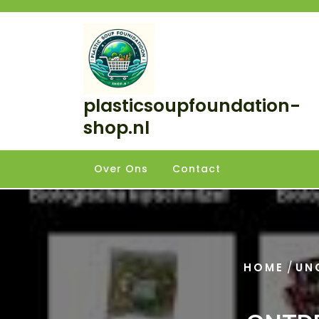
Skip
to
content
plasticsoupfoundation-
shop.nl
Over Ons
Contact
/
HOME
UN