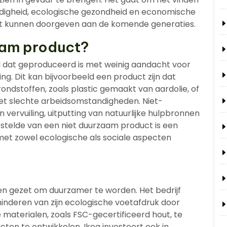
rdigheid, ecologische gezondheid en economische
et kunnen doorgeven aan de komende generaties.
aam product?
el dat geproduceerd is met weinig aandacht voor
g. Dit kan bijvoorbeeld een product zijn dat
ndstoffen, zoals plastic gemaakt van aardolie, of
et slechte arbeidsomstandigheden. Niet-
vervuiling, uitputting van natuurlijke hulpbronnen
estelde van een niet duurzaam product is een
et zowel ecologische als sociale aspecten
pen gezet om duurzamer te worden. Het bedrijf
nderen van zijn ecologische voetafdruk door
materialen, zoals FSC-gecertificeerd hout, te
ten te ontwikkelen. Ikea investeert ook in