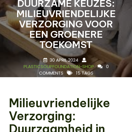
DUURZAME KEUZES:
MILIEUVRIENDELIJKE
VERZORGING VOOR
EEN GROENERE
TOEKOMST
30 APRIL 2024
PLASTICSOUPFOUNDATION-SHOP
0
COMMENTS
15 TAGS
Milieuvriendelijke
Verzorging:
Duurzaamheid in