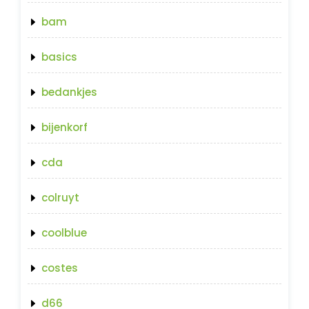
bam
basics
bedankjes
bijenkorf
cda
colruyt
coolblue
costes
d66