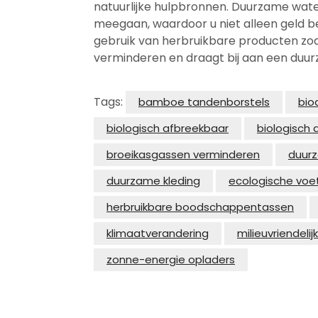
natuurlijke hulpbronnen. Duurzame water
meegaan, waardoor u niet alleen geld b
gebruik van herbruikbare producten zoa
verminderen en draagt bij aan een duurz
Tags:
bamboe tandenborstels
bio
biologisch afbreekbaar
biologisch
broeikasgassen verminderen
duur
duurzame kleding
ecologische voet
herbruikbare boodschappentassen
klimaatverandering
milieuvriendeli
zonne-energie opladers