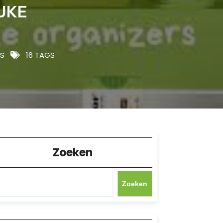
JKE
S
16 TAGS
Zoeken
Zoeken