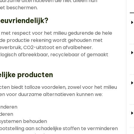
urzame alternatieven die niet alleen hun
eet beschermen.
euvriendelijk?
t met respect voor het milieu gedurende de hele
ij de productie rekening wordt gehouden met
everbruik, CO2-uitstoot en afvalbeheer.
biologisch afbreekbaar, recyclebaar of gemaakt
elijke producten
cten biedt talloze voordelen, zowel voor het milieu
ezen voor duurzame alternatieven kunnen we:
inderen
nderen
cosystemen behouden
tstelling aan schadelijke stoffen te verminderen