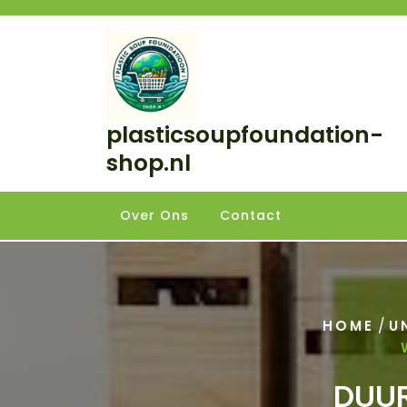
Skip
to
content
plasticsoupfoundation-
shop.nl
Over Ons
Contact
/
HOME
U
DUUR