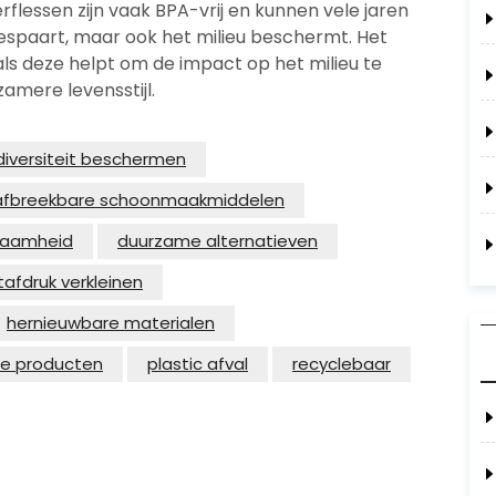
flessen zijn vaak BPA-vrij en kunnen vele jaren
espaart, maar ook het milieu beschermt. Het
ls deze helpt om de impact op het milieu te
amere levensstijl.
diversiteit beschermen
 afbreekbare schoonmaakmiddelen
zaamheid
duurzame alternatieven
afdruk verkleinen
hernieuwbare materialen
jke producten
plastic afval
recyclebaar