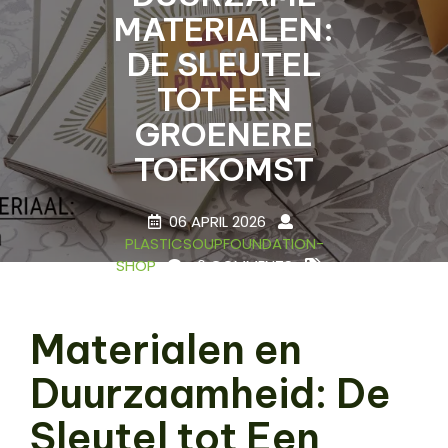
MATERIALEN:
DE SLEUTEL
TOT EEN
GROENERE
TOEKOMST
06 APRIL 2026
PLASTICSOUPFOUNDATION-
SHOP
0 COMMENTS
22 TAGS
Materialen en
Duurzaamheid: De
Sleutel tot Een