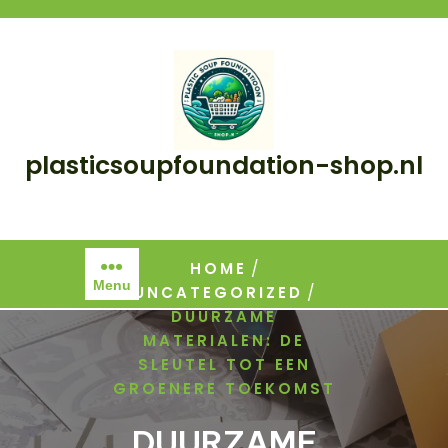
Skip
to
content
plasticsoupfoundation-shop.nl
/
HOME
Menu
/
UNCATEGORIZED
DUURZAME
MATERIALEN: DE
SLEUTEL TOT EEN
GROENERE TOEKOMST
DUURZAME