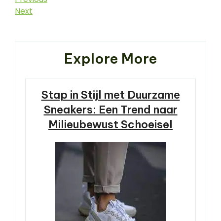
Berichtnavigatie
Post
Next
Next
Post
Explore More
Stap in Stijl met Duurzame
Sneakers: Een Trend naar
Milieubewust Schoeisel