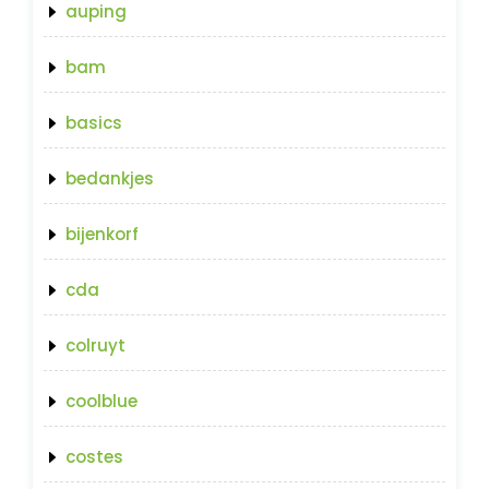
auping
bam
basics
bedankjes
bijenkorf
cda
colruyt
coolblue
costes