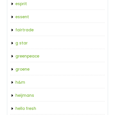
esprit
essent
fairtrade
g star
greenpeace
groene
h&m
heijmans
hello fresh