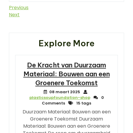
Berichtnavigatie
Previous
Previous
Post
Next
Next
Post
Explore More
De Kracht van Duurzaam
Materiaal: Bouwen aan een
Groenere Toekomst
08 maart 2025
plasticsoupfoundation-shop
0
Comments
15 tags
Duurzaam Materiaal: Bouwen aan een
Groenere Toekomst Duurzaam
Materiaal: Bouwen aan een Groenere