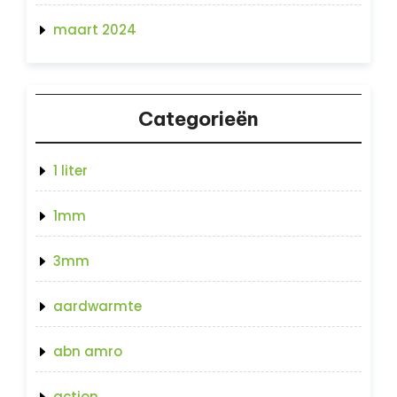
maart 2024
Categorieën
1 liter
1mm
3mm
aardwarmte
abn amro
action