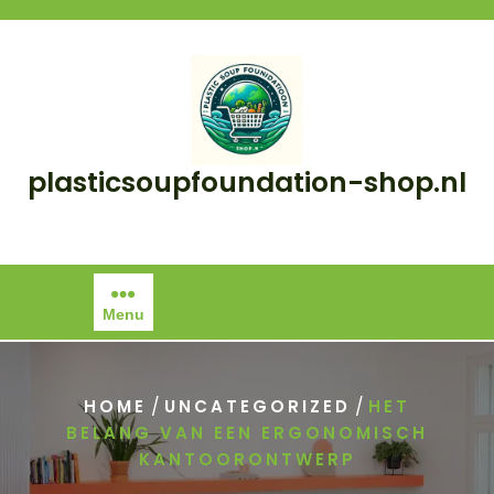
Skip
to
content
plasticsoupfoundation-shop.nl
Menu
/
/
HOME
UNCATEGORIZED
HET
BELANG VAN EEN ERGONOMISCH
KANTOORONTWERP