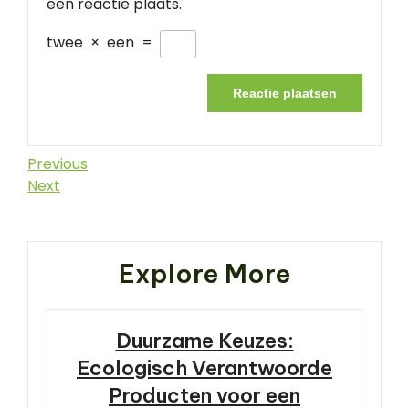
een reactie plaats.
twee
×
een
=
Berichtnavigatie
Previous
Previous
Post
Next
Next
Post
Explore More
Duurzame Keuzes:
Ecologisch Verantwoorde
Producten voor een