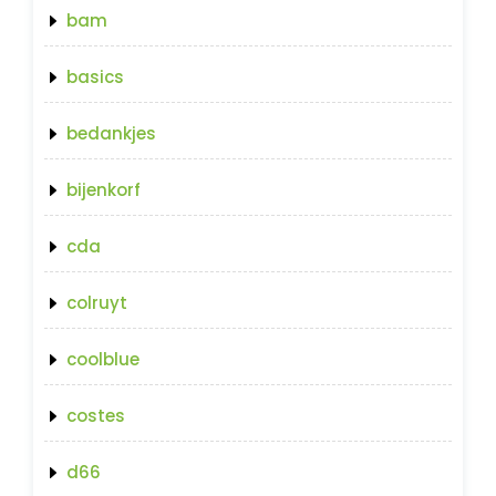
bam
basics
bedankjes
bijenkorf
cda
colruyt
coolblue
costes
d66