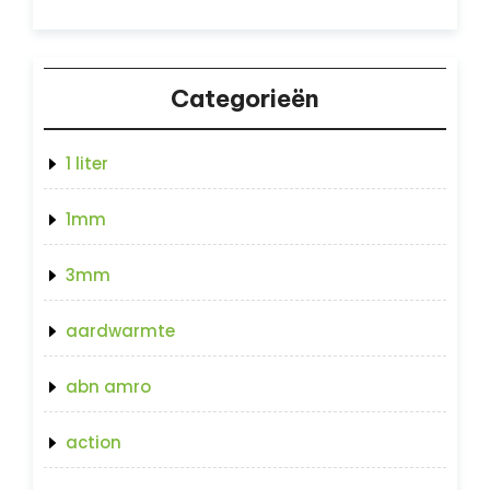
Categorieën
1 liter
1mm
3mm
aardwarmte
abn amro
action