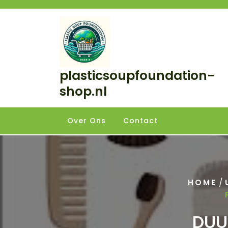
Skip
to
content
plasticsoupfoundation-
shop.nl
Over Ons
Contact
/
HOME
DUU