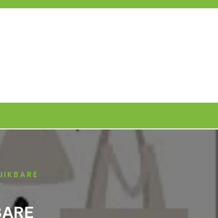
UIKBARE
T
BARE