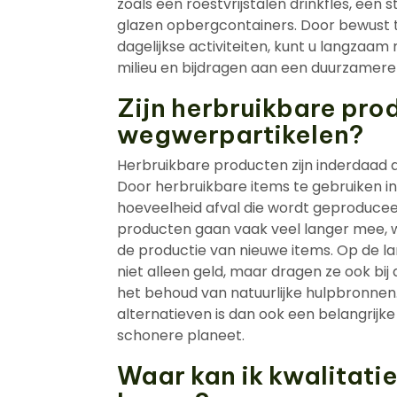
zoals een roestvrijstalen drinkfles, ee
glazen opbergcontainers. Door bewust t
dagelijkse activiteiten, kunt u langzaa
milieu en bijdragen aan een duurzamere l
Zijn herbruikbare pro
wegwerpartikelen?
Herbruikbare producten zijn inderdaad
Door herbruikbare items te gebruiken i
hoeveelheid afval die wordt geproducee
producten gaan vaak veel langer mee, w
de productie van nieuwe items. Op de l
niet alleen geld, maar dragen ze ook b
het behoud van natuurlijke hulpbronne
alternatieven is dan ook een belangrijke
schonere planeet.
Waar kan ik kwalitati