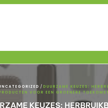
/
UNCATEGORIZED
DUURZAME KEUZES: HERBR
PRODUCTEN VOOR EEN GROENERE TOEKOMS
RZAME KEUZES: HERBRUIK