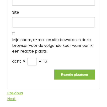
Site
Mijn naam, e-mail en site bewaren in deze
browser voor de volgende keer wanneer ik
een reactie plaats.
acht
×
=
16
Berichtnavigatie
Previous
Previous
Post
Next
Next
Post