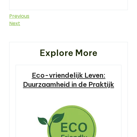
Berichtnavigatie
Previous
Previous
Post
Next
Next
Post
Explore More
Eco-vriendelijk Leven:
Duurzaamheid in de Praktijk