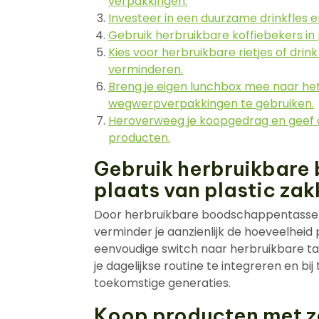
verpakkingen.
Investeer in een duurzame drinkfles 
Gebruik herbruikbare koffiebekers i
Kies voor herbruikbare rietjes of drink
verminderen.
Breng je eigen lunchbox mee naar het
wegwerpverpakkingen te gebruiken.
Heroverweeg je koopgedrag en geef 
producten.
Gebruik herbruikbare
plaats van plastic zak
Door herbruikbare boodschappentassen t
verminder je aanzienlijk de hoeveelheid p
eenvoudige switch naar herbruikbare ta
je dagelijkse routine te integreren en b
toekomstige generaties.
Koop producten met z