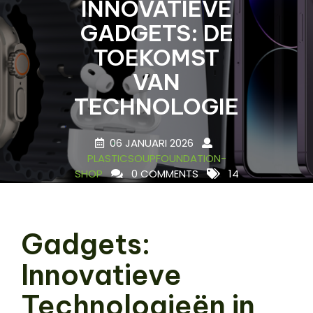
INNOVATIEVE
GADGETS: DE
TOEKOMST
VAN
TECHNOLOGIE
06 JANUARI 2026
PLASTICSOUPFOUNDATION-
SHOP
0 COMMENTS
14
TAGS
Gadgets:
Innovatieve
Technologieën in