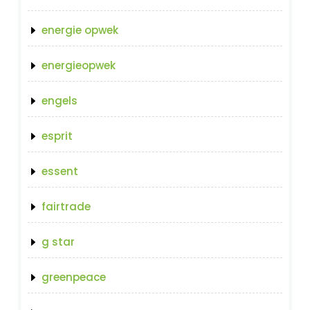
energie opwek
energieopwek
engels
esprit
essent
fairtrade
g star
greenpeace