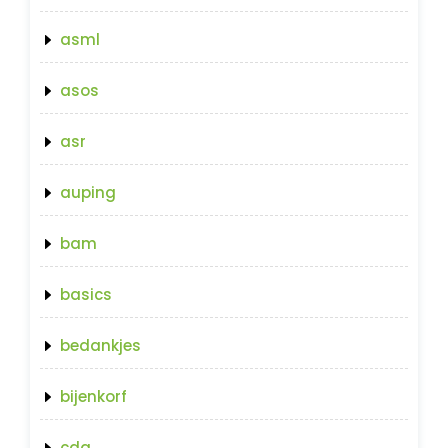
asml
asos
asr
auping
bam
basics
bedankjes
bijenkorf
cda