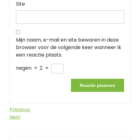
Site
Mijn naam, e-mail en site bewaren in deze
browser voor de volgende keer wanneer ik
een reactie plaats.
negen
+
2
=
Berichtnavigatie
Previous
Previous
Post
Next
Next
Post