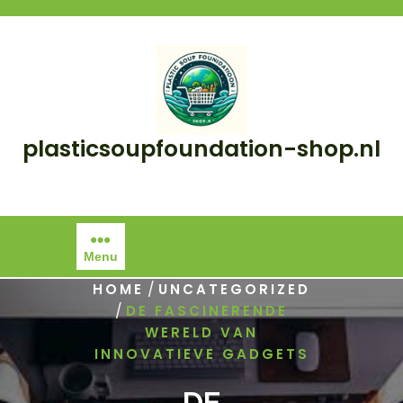
Skip
to
content
plasticsoupfoundation-shop.nl
Menu
/
HOME
UNCATEGORIZED
/
DE FASCINERENDE
WERELD VAN
INNOVATIEVE GADGETS
DE