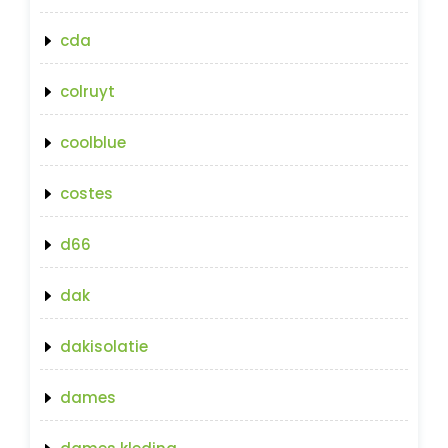
cda
colruyt
coolblue
costes
d66
dak
dakisolatie
dames