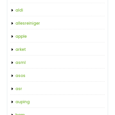
aldi
allesreiniger
apple
arket
asml
asos
asr
auping
bam