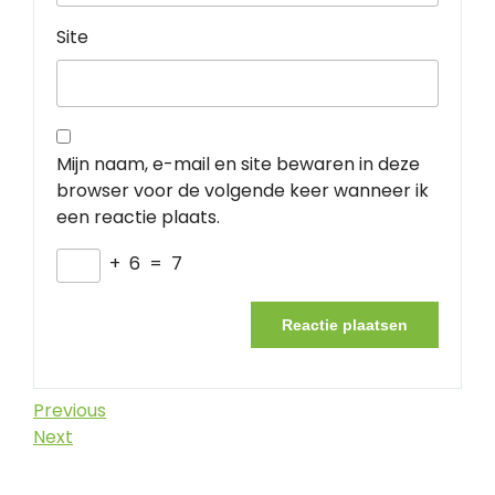
Site
Mijn naam, e-mail en site bewaren in deze
browser voor de volgende keer wanneer ik
een reactie plaats.
+
6
=
7
Berichtnavigatie
Previous
Previous
Post
Next
Next
Post