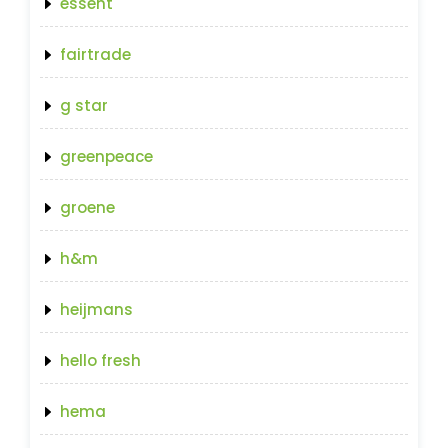
essent
fairtrade
g star
greenpeace
groene
h&m
heijmans
hello fresh
hema