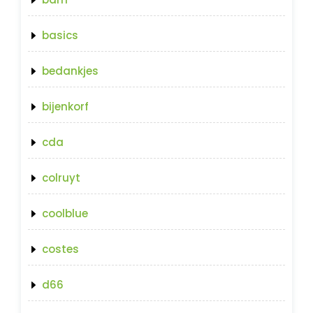
basics
bedankjes
bijenkorf
cda
colruyt
coolblue
costes
d66