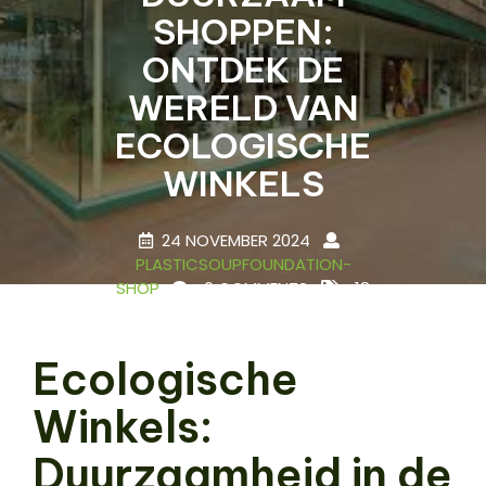
SHOPPEN:
ONTDEK DE
WERELD VAN
ECOLOGISCHE
WINKELS
24 NOVEMBER 2024
PLASTICSOUPFOUNDATION-
SHOP
0 COMMENTS
18
TAGS
Ecologische
Winkels:
Duurzaamheid in de