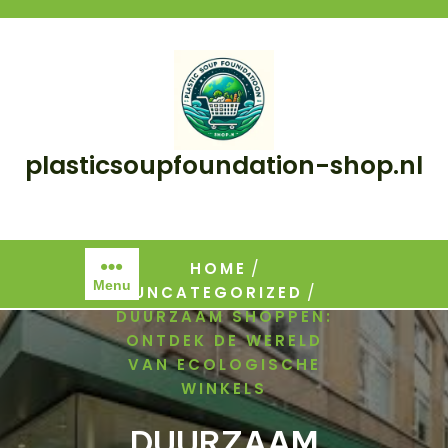
Skip
to
content
plasticsoupfoundation-shop.nl
/
HOME
Menu
/
UNCATEGORIZED
DUURZAAM SHOPPEN:
ONTDEK DE WERELD
VAN ECOLOGISCHE
WINKELS
DUURZAAM