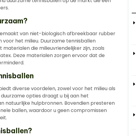
r nu duurzame tennisballen op de markt die een
ers.
uurzaam?
gemaakt van niet-biologisch afbreekbaar rubber
jn voor het milieu. Duurzame tennisballen
erialen die milieuvriendelijker zijn, zoals
latex. Deze materialen zorgen ervoor dat de
verminderd.
nnisballen
iedt diverse voordelen, zowel voor het milieu als
r duurzame opties draagt u bij aan het
n natuurlijke hulpbronnen. Bovendien presteren
tionele ballen, waardoor u geen compromissen
eit.
isballen?