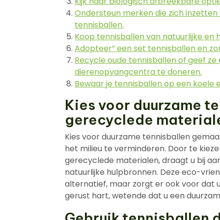
Kijk naar biologisch afbreekbare optie
Ondersteun merken die zich inzetten
tennisballen.
Koop tennisballen van natuurlijke en
Adopteer” een set tennisballen en zor
Recycle oude tennisballen of geef ze
dierenopvangcentra te doneren.
Bewaar je tennisballen op een koele 
Kies voor duurzame t
gerecyclede material
Kies voor duurzame tennisballen gema
het milieu te verminderen. Door te kiezen
gerecyclede materialen, draagt u bij a
natuurlijke hulpbronnen. Deze eco-vriende
alternatief, maar zorgt er ook voor dat
gerust hart, wetende dat u een duurza
Gebruik tennisballen