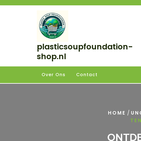
Skip
to
content
plasticsoupfoundation-
shop.nl
Over Ons
Contact
/
HOME
UN
TE
ONTDE