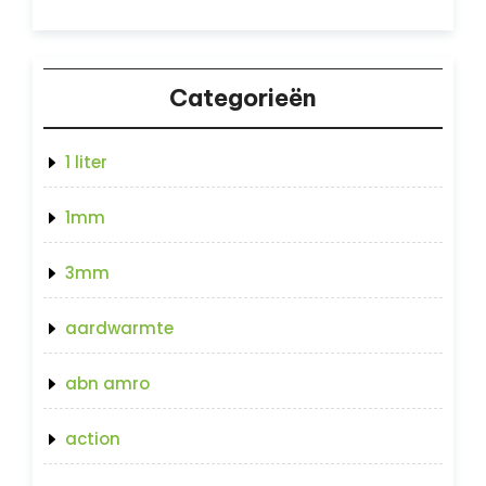
Categorieën
1 liter
1mm
3mm
aardwarmte
abn amro
action