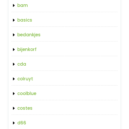
bam
basics
bedankjes
bijenkorf
cda
colruyt
coolblue
costes
d66