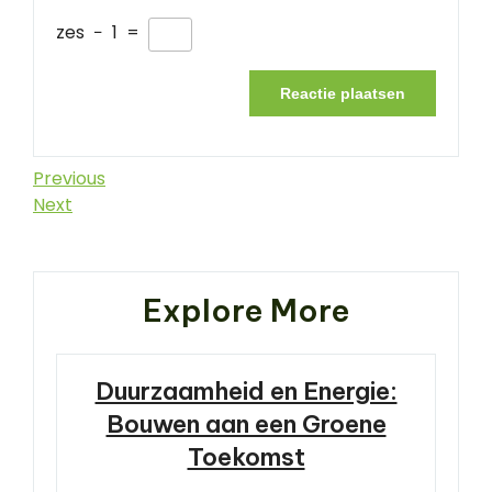
zes
−
1
=
Berichtnavigatie
Previous
Previous
Post
Next
Next
Post
Explore More
Duurzaamheid en Energie:
Bouwen aan een Groene
Toekomst