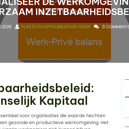
MALISEER DE WERKOMGEVIN
RZAAM INZETBAARHEIDSBE
I 2026
PLASTICSOUPFOUNDATION-SHOP
0 COMMENT
baarheidsbeleid:
nselijk Kapitaal
ssentieel voor organisaties die waarde hechten
een gezonde en productieve werkomgeving. Het