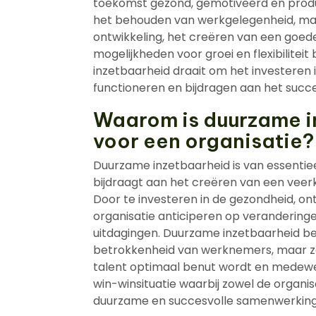
toekomst gezond, gemotiveerd en produc
het behouden van werkgelegenheid, maa
ontwikkeling, het creëren van een goede
mogelijkheden voor groei en flexibilitei
inzetbaarheid draait om het investeren
functioneren en bijdragen aan het succe
Waarom is duurzame i
voor een organisatie?
Duurzame inzetbaarheid is van essentie
bijdraagt aan het creëren van een vee
Door te investeren in de gezondheid, o
organisatie anticiperen op verandering
uitdagingen. Duurzame inzetbaarheid bev
betrokkenheid van werknemers, maar zor
talent optimaal benut wordt en medewer
win-winsituatie waarbij zowel de organi
duurzame en succesvolle samenwerking