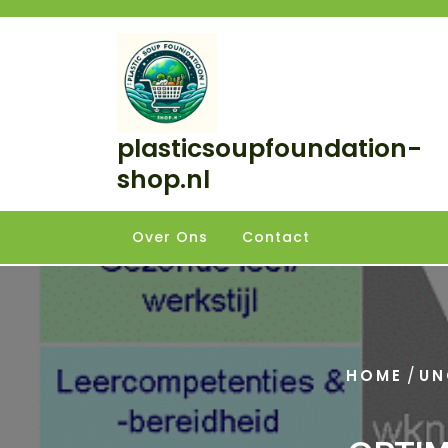
Skip
to
content
plasticsoupfoundation-
shop.nl
Over Ons
Contact
/
HOME
UN