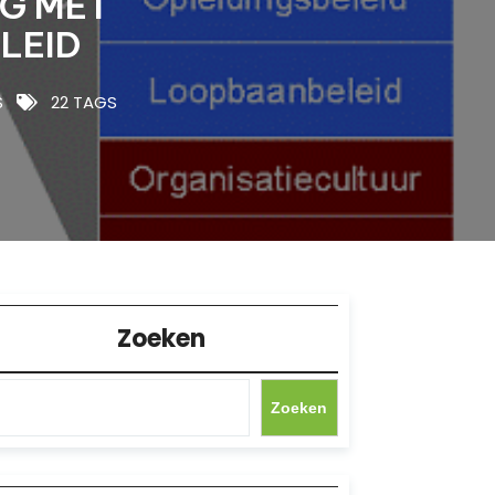
G MET
LEID
S
22 TAGS
Zoeken
Zoeken