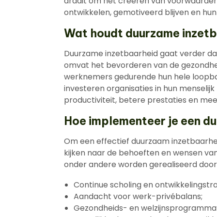
draait om het creëren van voorwaarden
ontwikkelen, gemotiveerd blijven en hu
Wat houdt duurzame inzetb
Duurzame inzetbaarheid gaat verder da
omvat het bevorderen van de gezondheid,
werknemers gedurende hun hele loopbaa
investeren organisaties in hun menselijk 
productiviteit, betere prestaties en m
Hoe implementeer je een d
Om een effectief duurzaam inzetbaarheid
kijken naar de behoeften en wensen van
onder andere worden gerealiseerd door
Continue scholing en ontwikkelingstra
Aandacht voor werk-privébalans;
Gezondheids- en welzijnsprogramma’