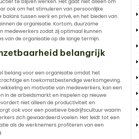
tief te blijven werken. Het gaat niet alleen om
r ook om het stimuleren van persoonlijke
 balans tussen werk en privé, en het bieden van
t binnen de organisatie. Kortom, duurzame
 in medewerkers zodat zij optimaal kunnen
s van de organisatie op de lange termijn.
nzetbaarheid belangrijk
el belang voor een organisatie omdat het
rkrachtige en toekomstbestendige werkomgeving.
ntwikkeling en motivatie van medewerkers, kan een
en in de arbeidsmarkt en inspelen op nieuwe
ordert niet alleen de productiviteit en
gt ook voor een positieve bedrijfscultuur waarin
kers zich gewaardeerd voelen. Het leidt tot een
satie als de werknemers profiteren van een
.