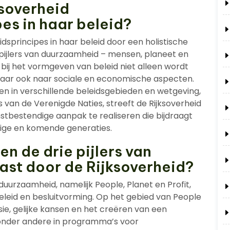
ksoverheid
es in haar beleid?
dsprincipes in haar beleid door een holistische
 pijlers van duurzaamheid – mensen, planeet en
 bij het vormgeven van beleid niet alleen wordt
aar ook naar sociale en economische aspecten.
n in verschillende beleidsgebieden en wetgeving,
van de Verenigde Naties, streeft de Rijksoverheid
tbestendige aanpak te realiseren die bijdraagt
dige en komende generaties.
n de drie pijlers van
st door de Rijksoverheid?
 duurzaamheid, namelijk People, Planet en Profit,
eleid en besluitvorming. Op het gebied van People
usie, gelijke kansen en het creëren van een
h onder andere in programma’s voor