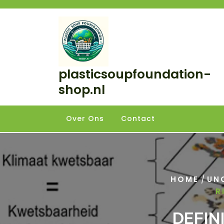
Skip
to
content
plasticsoupfoundation-
shop.nl
Over Ons
Contact
/
HOME
UN
R
DEFIN