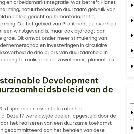
ng en arbeidsmarktintegratie. Wat betreft Planet
scherming, natuurbehoud en duurzaam gebruik van
eld in beleid gericht op klimaatadaptatie,
erming. Op het gebied van Profit richt de overheid
lleen winstgevend is, maar ook bijdraagt aan
 groei. Dit omvat onder meer stimulering van
dernemerschap en investeringen in circulaire
soverheid de drie pijlers van duurzaamheid in
ering te realiseren die zowel mens, planeet als
ustainable Development
duurzaamheidsbeleid van de
s) spelen een essentiële rol in het
d. Deze 17 wereldwijde doelen, opgesteld door de
voor het realiseren van een duurzame toekomst
zich gecommitteerd aan het behalen van deze