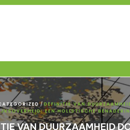
/
CATEGORIZED
DEFINITIE VAN DUURZAAMHE
IJKSOVERHEID: EEN HOLISTISCHE BENADERI
ITIE VAN DUURZAAMHEID D