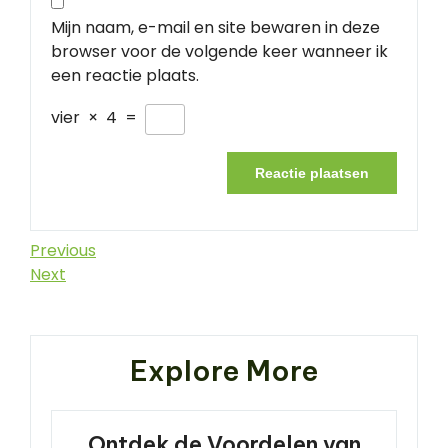
Mijn naam, e-mail en site bewaren in deze
browser voor de volgende keer wanneer ik
een reactie plaats.
vier
×
4
=
Berichtnavigatie
Previous
Previous
Post
Next
Next
Post
Explore More
Ontdek de Voordelen van