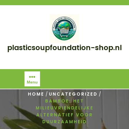
Skip
to
content
plasticsoupfoundation-shop.nl
Menu
/
/
HOME
UNCATEGORIZED
BAMBOE: HET
MILIEUVRIENDELIJKE
ALTERNATIEF VOOR
DUURZAAMHEID