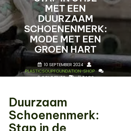
MET EEN
DUURZAAM
SCHOENENMERK:
MODE MET EEN
GROEN HART
10 SEPTEMBER 2024
PLASTICSOUPFOUNDATION-SHOP
0 COMMENTS
11 TAGS
Duurzaam
Schoenenmerk:
Stap in de