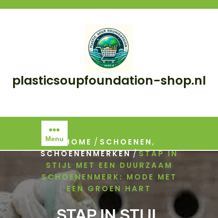
Skip
to
content
plasticsoupfoundation-shop.nl
Menu
/
,
HOME
SCHOENEN
/
SCHOENENMERKEN
STAP IN
STIJL MET EEN DUURZAAM
SCHOENENMERK: MODE MET
EEN GROEN HART
STAP IN STIJL