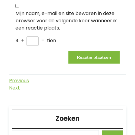
Mijn naam, e-mail en site bewaren in deze
browser voor de volgende keer wanneer ik
een reactie plaats.
4
+
=
tien
Berichtnavigatie
Previous
Previous
Post
Next
Next
Post
Zoeken