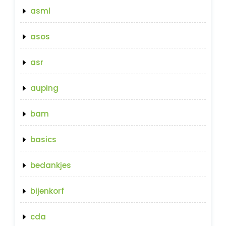
asml
asos
asr
auping
bam
basics
bedankjes
bijenkorf
cda