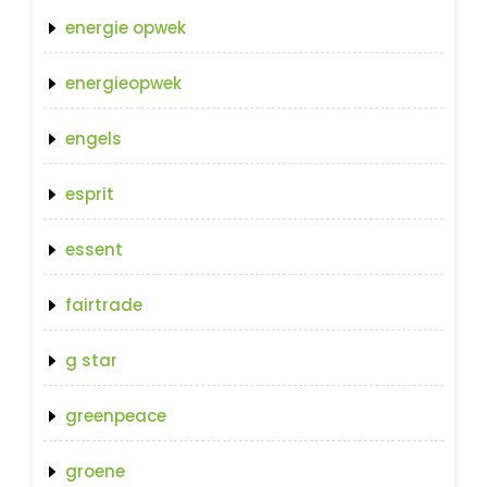
energie opwek
energieopwek
engels
esprit
essent
fairtrade
g star
greenpeace
groene