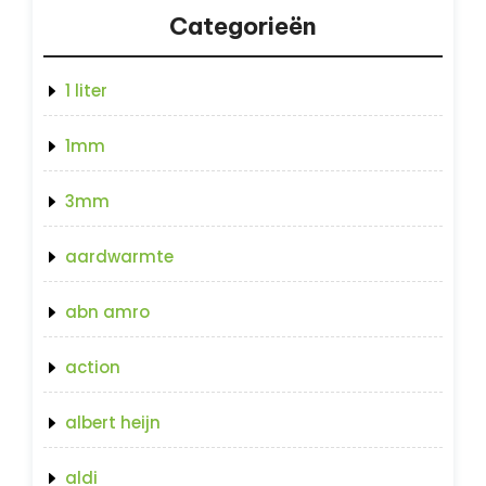
Categorieën
1 liter
1mm
3mm
aardwarmte
abn amro
action
albert heijn
aldi