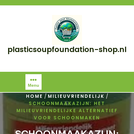
Skip
to
content
plasticsoupfoundation-shop.nl
Menu
/
/
HOME
MILIEUVRIENDELIJK
SCHOONMAAKAZIJN: HET
MILIEUVRIENDELIJKE ALTERNATIEF
VOOR SCHOONMAKEN
SCHOONMAAKAZIJN: