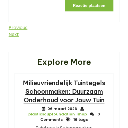
Berichtnavigatie
Previous
Previous
Post
Next
Next
Post
Explore More
Milieuvriendelijk Tuintegels
Schoonmaken: Duurzaam
Onderhoud voor Jouw Tuin
06 maart 2026
plasticsoupfoundation-shop
0
Comments
16 tags
Tuintegels Schoonmaken