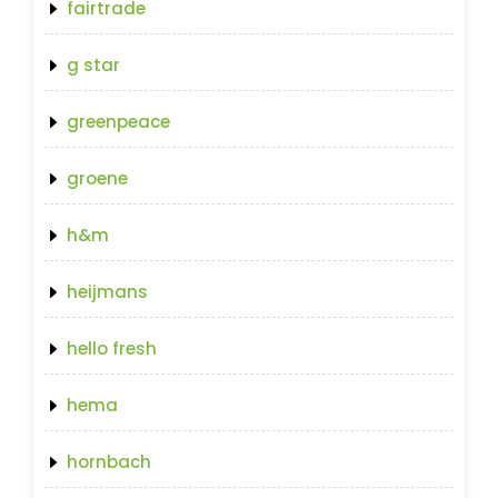
fairtrade
g star
greenpeace
groene
h&m
heijmans
hello fresh
hema
hornbach