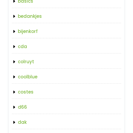
basics
bedankjes
bijenkorf
cda
colruyt
coolblue
costes
d66
dak