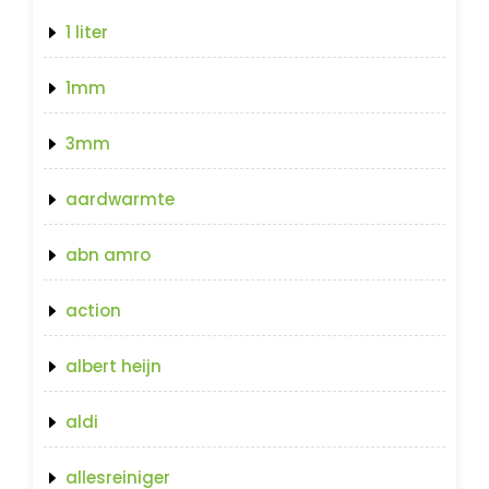
1 liter
1mm
3mm
aardwarmte
abn amro
action
albert heijn
aldi
allesreiniger