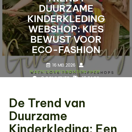
DUURZAME
KINDERKLEDING
WEBSHOP: KIES
BEWUST VOOR
ECO-FASHION
16 MEI 2026
PLASTICSOUPFOUNDATION-SHOP
0 COMMENTS
16 TAGS
De Trend van
Duurzame
Kinderkleding: Een