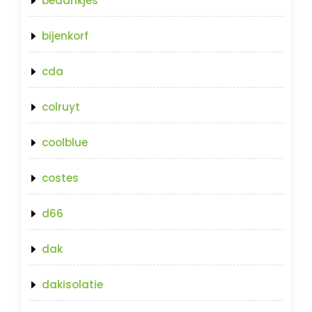
bedankjes
bijenkorf
cda
colruyt
coolblue
costes
d66
dak
dakisolatie