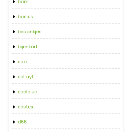
bam
basics
bedankjes
bijenkorf
cda
colruyt
coolblue
costes
d66