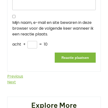
Mijn naam, e-mail en site bewaren in deze
browser voor de volgende keer wanneer ik
een reactie plaats.
acht
+
=
10
Berichtnavigatie
Previous
Previous
Post
Next
Next
Post
Explore More