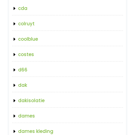
cda
colruyt
coolblue
costes
d66
dak
dakisolatie
dames
dames kleding