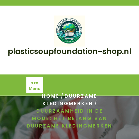
Skip
to
content
plasticsoupfoundation-shop.nl
Menu
/
HOME
DUURZAME
/
KLEDINGMERKEN
DUURZAAMHEID IN DE
MODE: HET BELANG VAN
DUURZAME KLEDINGMERKEN