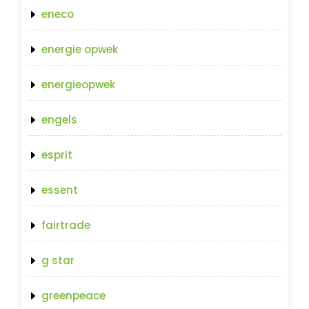
eneco
energie opwek
energieopwek
engels
esprit
essent
fairtrade
g star
greenpeace