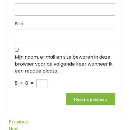
Site
Mijn naam, e-mail en site bewaren in deze
browser voor de volgende keer wanneer ik
een reactie plaats.
8
×
8
=
Berichtnavigatie
Previous
Previous
Post
Next
Next