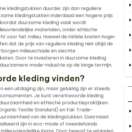
me kledingstukken duurder zijn dan reguliere
rzame kledingstukken inderdaad een hogere prijs
 doordat duurzame kleding vaak wordt
uvriendelijke materialen, onder ethische
voor het milieu. Hoewel de initiële kosten hoger
fen dat de prijs van reguliere kleding niet altijd de
erborgen milieuschade en slechte
eten. Door te investeren in duurzame kleding
n duurzamere mode-industrie op de lange termijn.
orde kleding vinden?
een uitdaging zijn, maar gelukkig zijn er steeds
 consumenten. Je kunt verantwoorde kleding
r duurzaamheid en ethische productiepraktijken.
rganic Textile Standard) en Fair Trade-
 duurzaamheid van de kledingstukken. Daarnaast
cialiseerd zijn in eco-mode of tweedehands
milieuvriendelijke items. Door bewust te winkelen