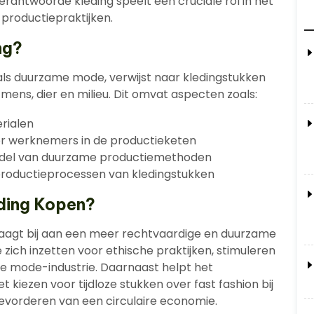
verantwoorde kleding speelt een cruciale rol in het
productiepraktijken.
ng?
ls duurzame mode, verwijst naar kledingstukken
mens, dier en milieu. Dit omvat aspecten zoals:
rialen
r werknemers in de productieketen
ddel van duurzame productiemethoden
productieprocessen van kledingstukken
ding Kopen?
aagt bij aan een meer rechtvaardige en duurzame
 zich inzetten voor ethische praktijken, stimuleren
e mode-industrie. Daarnaast helpt het
kiezen voor tijdloze stukken over fast fashion bij
evorderen van een circulaire economie.