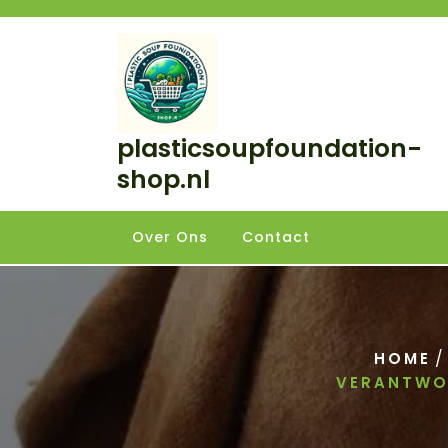
Skip
to
content
plasticsoupfoundation-
shop.nl
Over Ons
Contact
/
HOME
VERANTWO