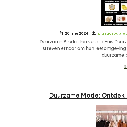
20 mei 2024
plasticsoupfo
Duurzame Producten voor in Huis Duur
streven ernaar om hun leefomgeving m
duurzame p
R
Duurzame Mode: Ontdek D