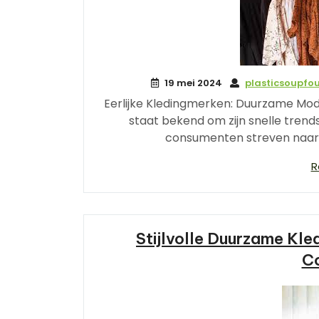
19 mei 2024
plasticsoupfo
Eerlijke Kledingmerken: Duurzame Mo
staat bekend om zijn snelle tren
consumenten streven naar 
R
Stijlvolle Duurzame Kl
Co