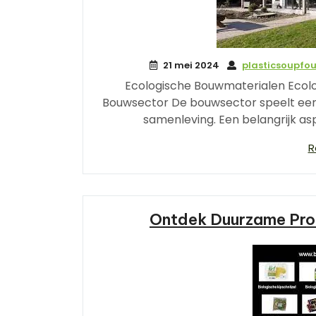
21 mei 2024
plasticsoupfo
Ecologische Bouwmaterialen Ecol
Bouwsector De bouwsector speelt een c
samenleving. Een belangrijk a
R
Ontdek Duurzame Prod