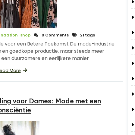
undation-shop
0 Comments
21 tags
de voor een Betere Toekomst De mode-industrie
ds en goedkope productie, maar steeds meer
een duurzamere en eerlijkere manier
ead More
eding voor Dames: Mode met een
nsciëntie