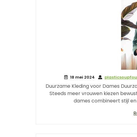
18 mei 2024
plasticsoupfo
Duurzame Kleding voor Dames Duurzam
Steeds meer vrouwen kiezen bewust
dames combineert stijl en
R