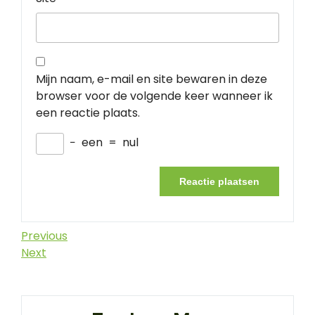
Mijn naam, e-mail en site bewaren in deze
browser voor de volgende keer wanneer ik
een reactie plaats.
−
een
=
nul
Berichtnavigatie
Previous
Previous
Post
Next
Next
Post