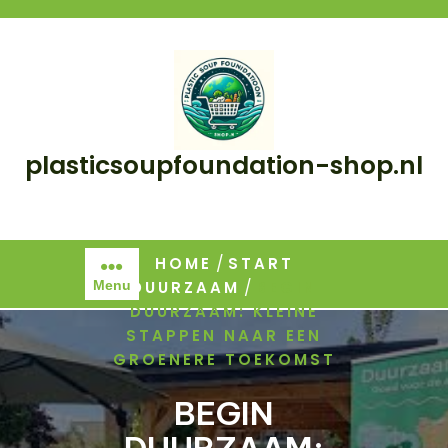
Skip
to
content
plasticsoupfoundation-shop.nl
/
HOME
START
/
DUURZAAM
BEGIN
Menu
DUURZAAM: KLEINE
STAPPEN NAAR EEN
GROENERE TOEKOMST
BEGIN
DUURZAAM: