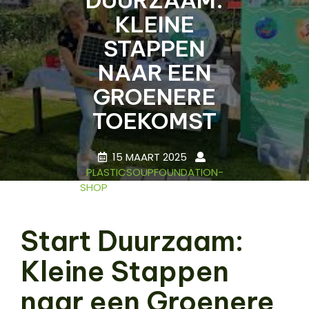
KLEINE
STAPPEN
NAAR EEN
GROENERE
TOEKOMST
15 MAART 2025
PLASTICSOUPFOUNDATION-
SHOP
0 COMMENTS
26 TAGS
Start Duurzaam:
Kleine Stappen
naar een Groenere