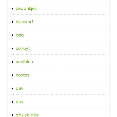
bedankjes
bijenkorf
cda
colruyt
coolblue
costes
d66
dak
dakisolatie