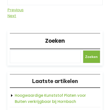
Berichtnavigatie
Previous
Previous
Post
Next
Next
Post
Zoeken
Zoeken
Laatste artikelen
Hoogwaardige Kunststof Platen voor
Buiten verkrijgbaar bij Hornbach