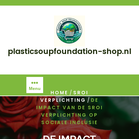
Skip
to
content
plasticsoupfoundation-shop.nl
Menu
/
HOME
SROI
/
VERPLICHTING
DE
IMPACT VAN DE SROI
VERPLICHTING OP
SOCIALE INCLUSIE
DE IMPACT