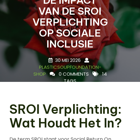
VAN DE SROI
VERPLICHTING
OP SOCIALE
INCLUSIE
30 MEI 2026
PLASTICSOUPFOUNDATION-
SHOP
0 COMMENTS
14
TAGS
SROI Verplichting:
Wat Houdt Het In?
De term SROI staat voor Social Return On