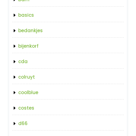
basics
bedankjes
bijenkorf
cda
colruyt
coolblue
costes
d66