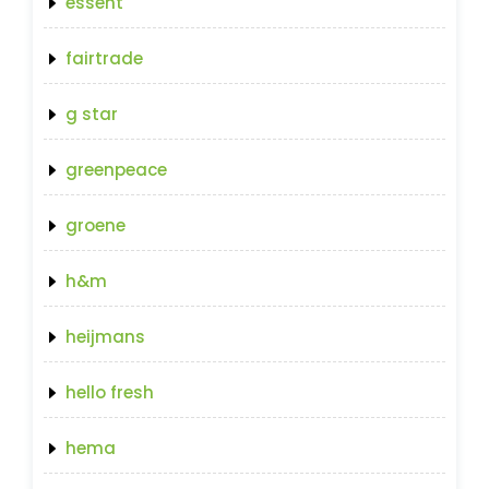
essent
fairtrade
g star
greenpeace
groene
h&m
heijmans
hello fresh
hema